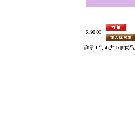
$198.00
顯示
1
到
4
(共
17
個貨品