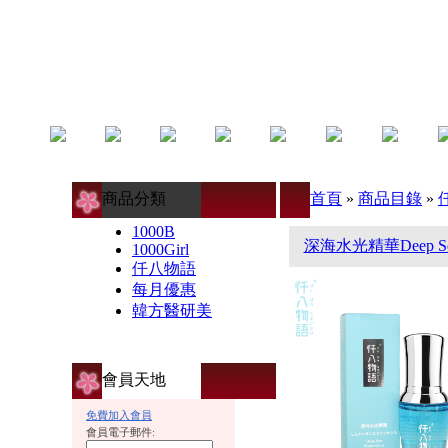
商品分類
首頁
»
商品目錄
»
1000B
深海水光精華Deep Sea 
1000Girl
仟八物語
每月優惠
韓方醫研美
會員天地
免費加入會員
會員電子郵件: