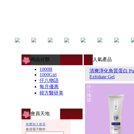
商品分類
人氣產品
1000B
清爽淨化角質蛋白 Purify
1000Girl
Exfoliate Gel
仟八物語
每月優惠
韓方醫研美
會員天地
免費加入會員
會員電子郵件: