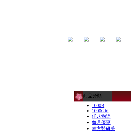
商品分類
1000B
1000Girl
仟八物語
每月優惠
韓方醫研美