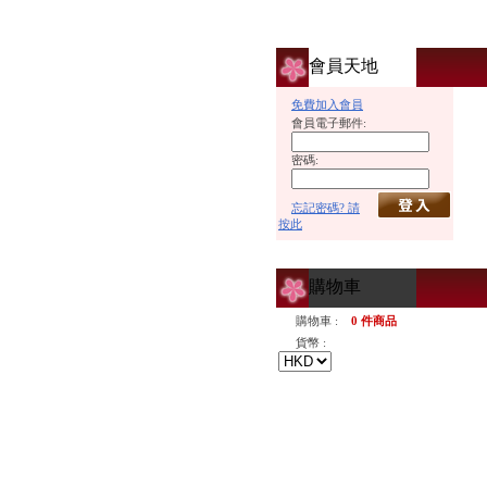
會員天地
免費加入會員
會員電子郵件:
密碼:
忘記密碼? 請
按此
購物車
購物車 :
0 件商品
貨幣 :