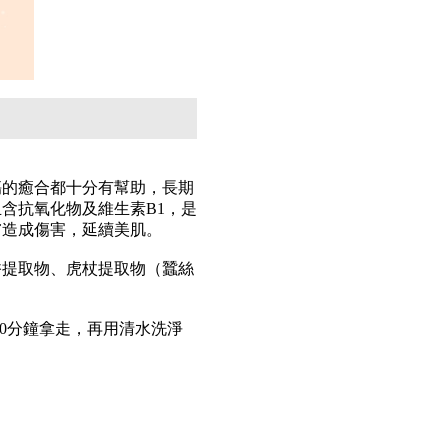
傷的癒合都十分有幫助，長期
含抗氧化物及維生素B1，是
膚造成傷害，延續美肌。
香提取物、虎杖提取物（蠶絲
20分鐘拿走，再用清水洗淨